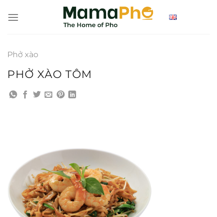
Bỏ
qua
nội
dung
Phở xào
PHỞ XÀO TÔM