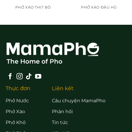
PHỞ XÀO THỊT BÒ
PHỞ XÀO ĐẬU HŨ
Thực đơn
Liên kết
Phở Nước
Câu chuyện MamaPho
Phở Xào
Phản hồi
Phở Khô
Tin tức