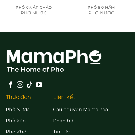
PHỞ GÀ ÁP CHẢO
PHỞ BÒ HẦM
PHỞ NƯỚC
PHỞ NƯỚC
Thực đơn
Liên kết
Phở Nước
Câu chuyện MamaPho
Phở Xào
Phản hồi
Phở Khô
Tin tức