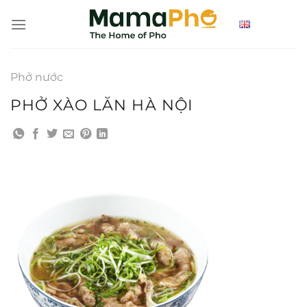
Bỏ
qua
nội
dung
Phở nước
PHỞ XÀO LĂN HÀ NỘI